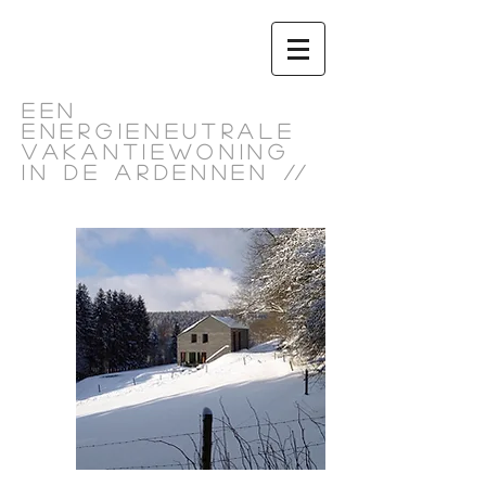
EEN
ENERGIENEUTRALE
VAKANTIEWONINg
IN DE ARDENNEN
//